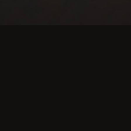
Boissons chaudes
Café filtre
Espresso court ou allongé
Espresso con pana (avec crème fouettée)